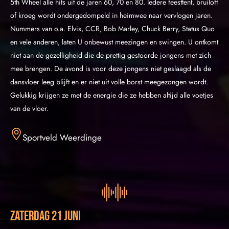
5th Wheel alle hits uit de jaren 60, 70 en 80. Iedere feesttent, bruiloft
of kroeg wordt ondergedompeld in heimwee naar vervlogen jaren.
Nummers van o.a. Elvis, CCR, Bob Marley, Chuck Berry, Status Quo
en vele anderen, laten U onbewust meezingen en swingen. U ontkomt
niet aan de gezelligheid die de prettig gestoorde jongens met zich
mee brengen. De avond is voor deze jongens niet geslaagd als de
dansvloer leeg blijft en er niet uit volle borst meegezongen wordt.
Gelukkig krijgen ze met de energie die ze hebben altijd alle voetjes
van de vloer.
Sportveld Weerdinge
zaterdag 21 juni