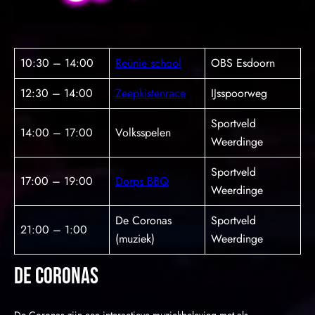
10:30 – 14:00
Reünie school
OBS Esdoorn
12:30 – 14:00
Zeepkistenrace
IJsspoorweg
Sportveld
14:00 – 17:00
Volksspelen
Weerdinge
Sportveld
17:00 – 19:00
Dorps BBQ
Weerdinge
De Coronas
Sportveld
21:00 – 1:00
(muziek)
Weerdinge
De coronas
De Coronas zijn een interactieve muziekbeleving met als