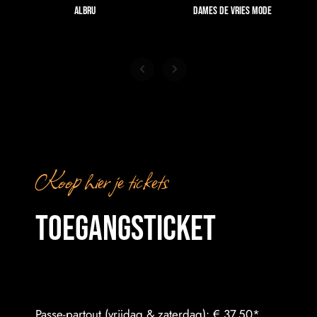
Albru
Dames De Vries Mode
Koop hier je tickets
Toegangsticket
Passe-partout (vrijdag & zaterdag): € 37,50*