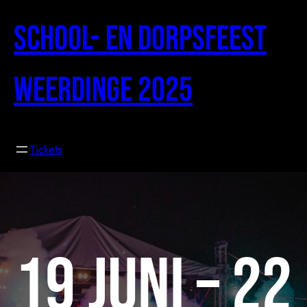
Ga
naar
School- en Dorpsfeest
de
inhoud
Weerdinge 2025
Tickets
19 juni – 22