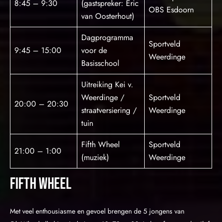
8:45 – 9:30
(gastspreker: Eric
OBS Esdoorn
van Oosterhout)
Dagprogramma
Sportveld
9:45 – 15:00
voor de
Weerdinge
Basisschool
Uitreiking Kei v.
Weerdinge /
Sportveld
20:00 – 20:30
straatversiering /
Weerdinge
tuin
Fifth Wheel
Sportveld
21:00 – 1:00
(muziek)
Weerdinge
Fifth wheel
Met veel enthousiasme en gevoel brengen de 5 jongens van