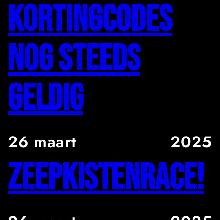
Kortingcodes
nog steeds
geldig
26 maart
2025
Zeepkistenrace!