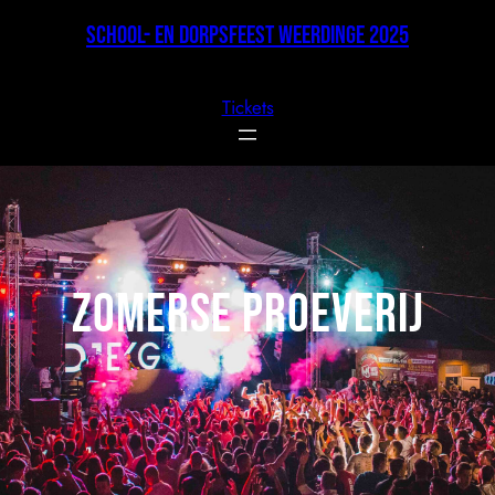
Ga
School- en Dorpsfeest Weerdinge 2025
naar
de
inhoud
Tickets
Zomerse Proeverij