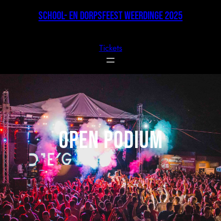
Ga
School- en Dorpsfeest Weerdinge 2025
naar
de
inhoud
Tickets
Open podium